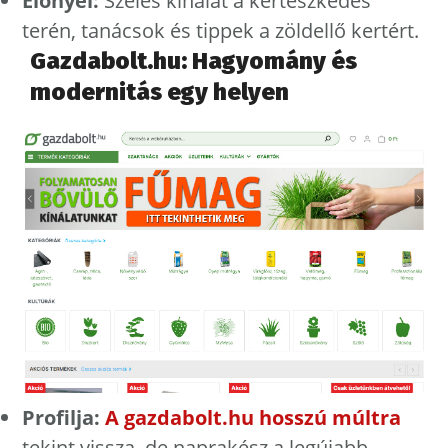
Előnyei:
Széles kínálat a kertészkedés
terén, tanácsok és tippek a zöldellő kertért.
Gazdabolt.hu: Hagyomány és
modernitás egy helyen
Profilja:
A gazdabolt.hu hosszú múltra
tekint vissza, de naprakész a legújabb