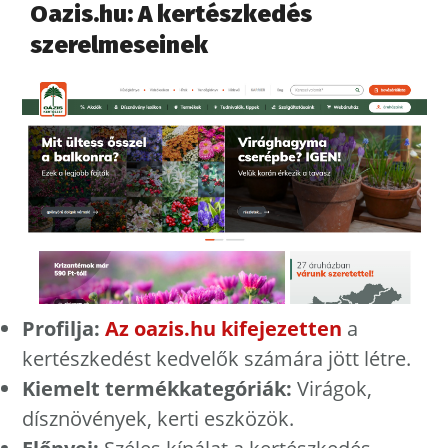
Oazis.hu: A kertészkedés
szerelmeseinek
Profilja:
Az oazis.hu kifejezetten
a
kertészkedést kedvelők számára jött létre.
Kiemelt termékkategóriák:
Virágok,
dísznövények, kerti eszközök.