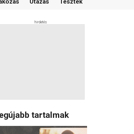
akozás
Utazás
Tesztek
hirdetés
egújabb tartalmak