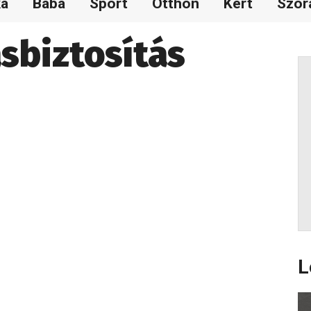
ka
Baba
Sport
Otthon
Kert
Szór
sbiztosítás
L