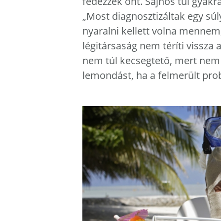
fedezzék önt. Sajnos túl gyakra
„Most diagnosztizáltak egy sú
nyaralni kellett volna menne
légitársaság nem téríti vissza 
nem túl kecsegtető, mert nem 
lemondást, ha a felmerült prob