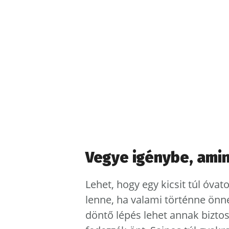
Vegye igénybe, amint
Lehet, hogy egy kicsit túl óva
lenne, ha valami történne önne
döntő lépés lehet annak bizto