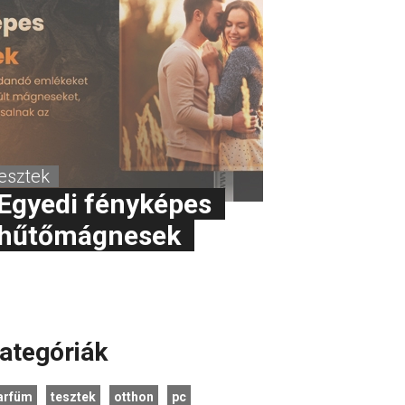
tesztek
Egyedi fényképes
hűtőmágnesek
ategóriák
arfüm
tesztek
otthon
pc