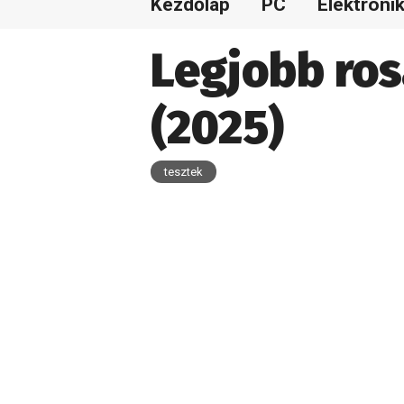
Kezdőlap
PC
Elektroni
Legjobb ros
(2025)
tesztek