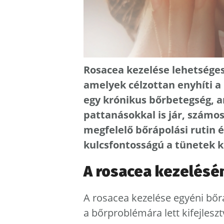
Rosacea kezelése lehetséges
amelyek célzottan enyhíti a 
egy krónikus bőrbetegség, a
pattanásokkal is jár, számo
megfelelő bőrápolási rutin 
kulcsfontosságú a tünetek 
A rosacea kezelésén
A rosacea kezelése egyéni bőrá
a bőrproblémára lett kifejlesz