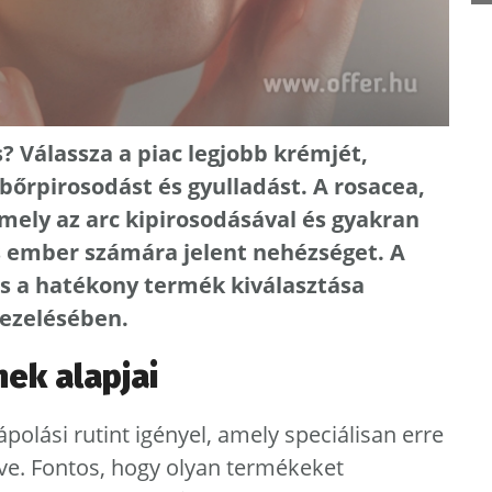
? Válassza a piac legjobb krémjét,
bőrpirosodást és gyulladást. A rosacea,
mely az arc kipirosodásával és gyakran
s ember számára jelent nehézséget. A
és a hatékony termék kiválasztása
kezelésében.
ek alapjai
polási rutint igényel, amely speciálisan erre
tve. Fontos, hogy olyan termékeket