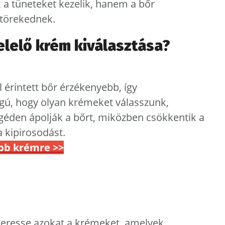
a tüneteket kezelik, hanem a bőr
törekednek.
elelő krém kiválasztása?
l érintett bőr érzékenyebb, így
gú, hogy olyan krémeket válasszunk,
éden ápolják a bőrt, miközben csökkentik a
a kipirosodást.
obb krémre >>
Keresse azokat a krémeket, amelyek