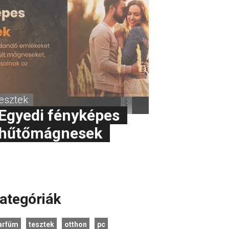
tesztek
Egyedi fényképes
hűtőmágnesek
ategóriák
arfüm
tesztek
otthon
pc