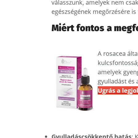
válasszunk, amelyek nem csak 
egészségének megőrzésére is 
Miért fontos a megf
A rosacea álta
kulcsfontossá
amelyek gyeng
gyulladást és 
Ugrás a legj
Gyulladáscsökkentő hatás
: 