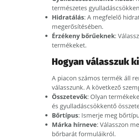
természetes gyulladáscsökken
Hidratálás
: A megfelelő hidra
megerősítésében.
Érzékeny bőrűeknek
: Válass
termékeket.
Hogyan válasszuk ki
A piacon számos termék áll re
válasszunk. A következő szem
Összetevők
: Olyan termékeke
és gyulladáscsökkentő összet
Bőrtípus
: Ismerje meg bőrtípu
Márka hírneve
: Válasszon m
bőrbarát formuláikról.