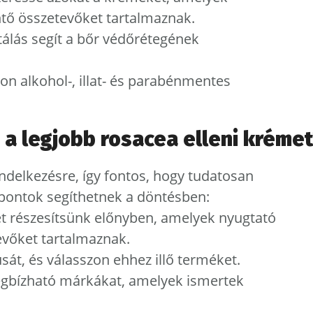
tő összetevőket tartalmaznak.
tálás segít a bőr védőrétegének
zon alkohol-, illat- és parabénmentes
 a legjobb rosacea elleni kréme
ndelkezésre, így fontos, hogy tudatosan
pontok segíthetnek a döntésben:
t részesítsünk előnyben, amelyek nyugtató
evőket tartalmaznak.
sát, és válasszon ehhez illő terméket.
egbízható márkákat, amelyek ismertek