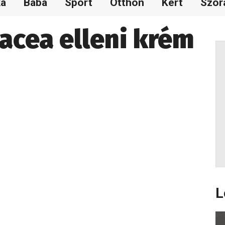
ka
Baba
Sport
Otthon
Kert
Szór
acea elleni krém
L