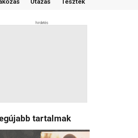
akozás
Utazás
Tesztek
hirdetés
egújabb tartalmak