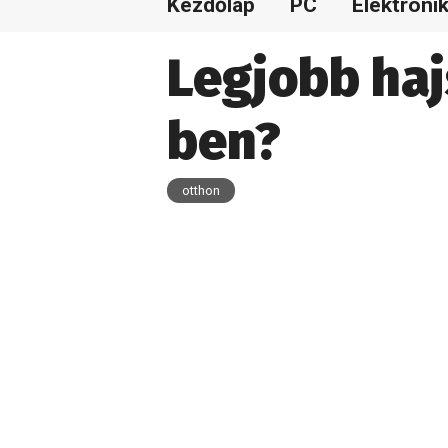
Kezdőlap
PC
Elektroni
Legjobb haj
ben?
otthon