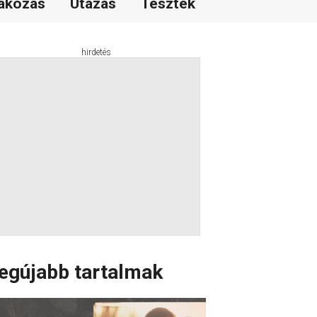
akozás
Utazás
Tesztek
hirdetés
egújabb tartalmak