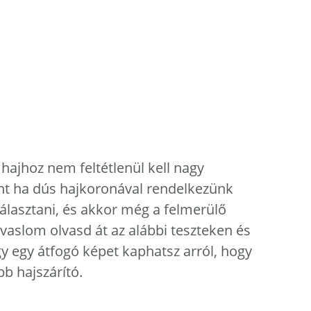
 hajhoz nem feltétlenül kell nagy
ont ha dús hajkoronával rendelkezünk
álasztani, és akkor még a felmerülő
avaslom olvasd át az alábbi teszteken és
gy egy átfogó képet kaphatsz arról, hogy
b hajszárító.