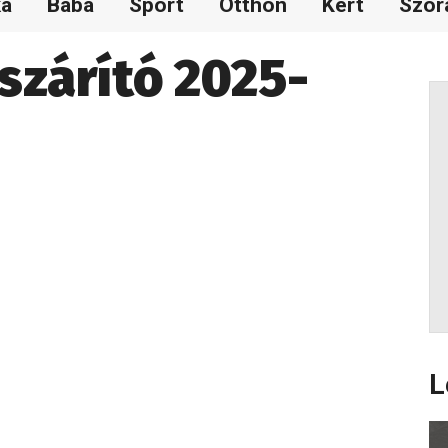
ka
Baba
Sport
Otthon
Kert
Szór
szárító 2025-
L