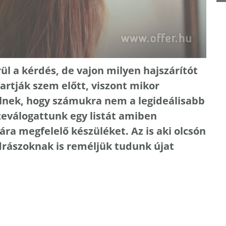
ül a kérdés, de vajon milyen hajszárítót
artják szem előtt, viszont mikor
nek, hogy számukra nem a legideálisabb
zeválogattunk egy listát amiben
ra megfelelő készüléket. Az is aki olcsón
odrászoknak is reméljük tudunk újat