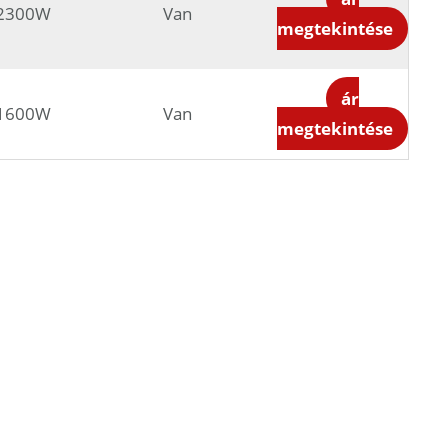
2300W
Van
megtekintése
ár
1600W
Van
megtekintése