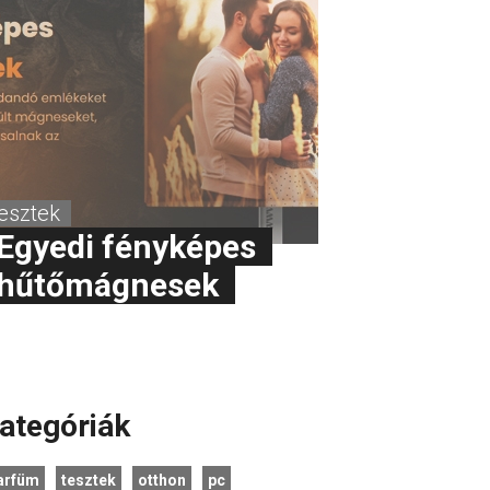
tesztek
Egyedi fényképes
hűtőmágnesek
ategóriák
arfüm
tesztek
otthon
pc