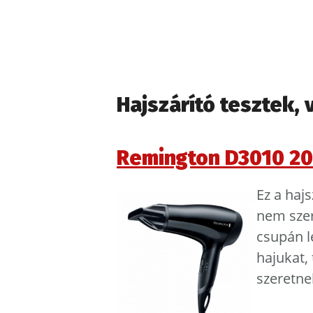
Hajszárító tesztek,
Remington D3010 2
Ez a haj
nem szer
csupán l
hajukat,
szeretne