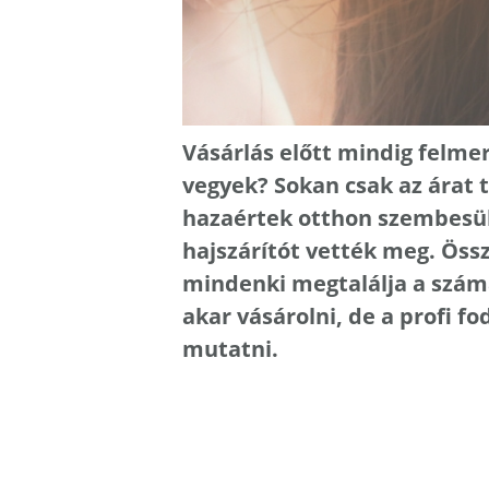
Vásárlás előtt mindig felmer
vegyek? Sokan csak az árat t
hazaértek otthon szembesül
hajszárítót vették meg. Öss
mindenki megtalálja a számá
akar vásárolni, de a profi f
mutatni.