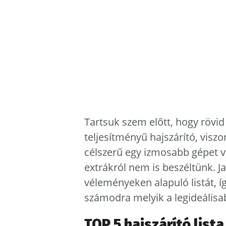
Tartsuk szem előtt, hogy rövid
teljesítményű hajszárító, visz
célszerű egy izmosabb gépet v
extrákról nem is beszéltünk. J
véleményeken alapuló listát, í
számodra melyik a legideálisab
TOP 5 hajszárító lista