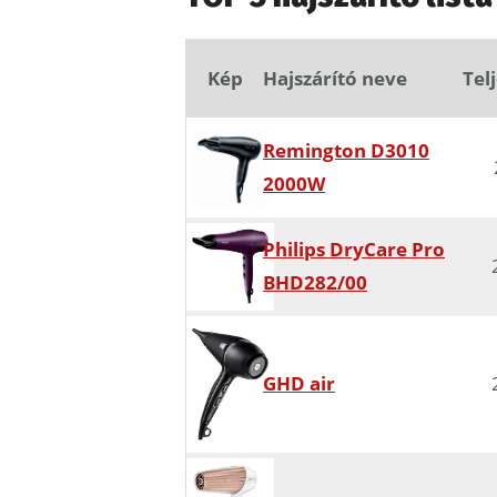
Kép
Hajszárító neve
Tel
Remington D3010
2000W
Philips DryCare Pro
BHD282/00
GHD air