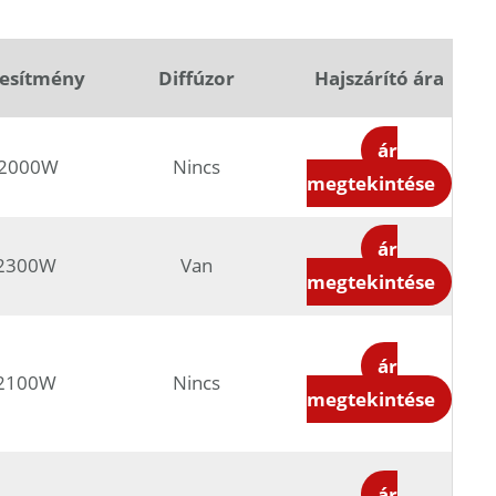
jesítmény
Diffúzor
Hajszárító ára
ár
2000W
Nincs
megtekintése
ár
2300W
Van
megtekintése
ár
2100W
Nincs
megtekintése
ár